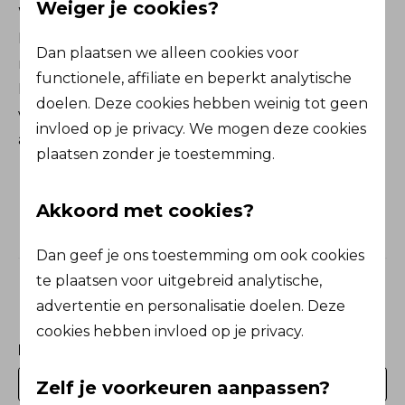
Weiger je cookies?
Welkom op het Sterk te Werk portaal van De
Friesland. Dé plek waar werkgevers en
Dan plaatsen we alleen cookies voor
medewerkers aan de slag gaan met gezondheid.
functionele, affiliate en beperkt analytische
Log in en ontdek ons aanbod zoals trainingen en
doelen. Deze cookies hebben weinig tot geen
workshops, maar ook persoonlijke verhalen,
invloed op je privacy. We mogen deze cookies
artikelen, blogs en podcasts.
plaatsen zonder je toestemming.
Akkoord met cookies?
Dan geef je ons toestemming om ook cookies
te plaatsen voor uitgebreid analytische,
Inloggen
advertentie en personalisatie doelen. Deze
cookies hebben invloed op je privacy.
E-mailadres
Zelf je voorkeuren aanpassen?