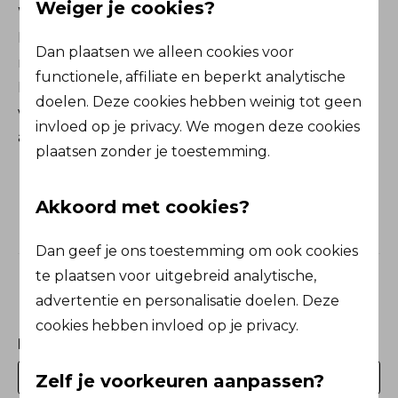
Weiger je cookies?
Welkom op het Sterk te Werk portaal van De
Friesland. Dé plek waar werkgevers en
Dan plaatsen we alleen cookies voor
medewerkers aan de slag gaan met gezondheid.
functionele, affiliate en beperkt analytische
Log in en ontdek ons aanbod zoals trainingen en
doelen. Deze cookies hebben weinig tot geen
workshops, maar ook persoonlijke verhalen,
invloed op je privacy. We mogen deze cookies
artikelen, blogs en podcasts.
plaatsen zonder je toestemming.
Akkoord met cookies?
Dan geef je ons toestemming om ook cookies
te plaatsen voor uitgebreid analytische,
Inloggen
advertentie en personalisatie doelen. Deze
cookies hebben invloed op je privacy.
E-mailadres
Zelf je voorkeuren aanpassen?